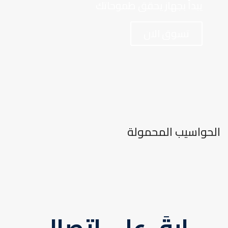
يبدأ بجهاز يحقق طموحاتك
تسوق الان
الحواسيب المحمولة
ابقَ على اتصال