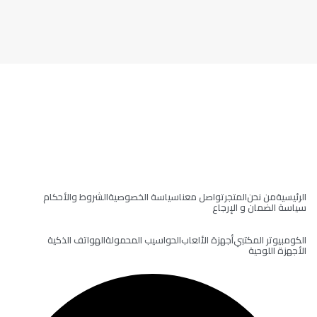
مؤسسة أوزون سوفت لتجارة أجهزة الحاسب الآلي ولوازمه شركة
مرخصة في دولة الإمارات العربية المتحدة رخصة رقم (1415794)
من غرفة تجارة دبي في دولة الإمارات العربية المتحدة تأسست
عام 2022 متخصصة في تجارة أجهزة الكومبيوتر و الهواتف و
ملحقاتها.
الصفحات الرئيسية
الرئيسية
من نحن
المتجر
تواصل معنا
سياسة الخصوصية
الشروط والأحكام
سياسة الضمان و الإرجاع
التصنيفات
الكومبيوتر المكتبي
أجهزة الألعاب
الحواسيب المحمولة
الهواتف الذكية
الأجهزة اللوحية
تواصل معنا