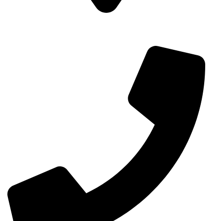
دبي - الخبيصي - مبنى أسيكو - الطابق الأول - مكتب رقم 102-
33