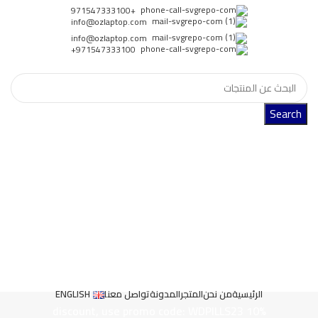
+971547333100
info@ozlaptop.com
info@ozlaptop.com
971547333100+
Search
الرئيسية
من نحن
المتجر
المدونة
تواصل معنا
ENGLISH
10% discount, use promo code: WDPILLS23